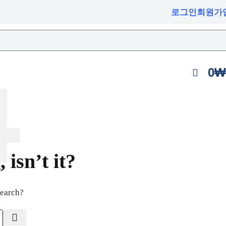
로그인
회원가
0
₩
isn’t it?
search?