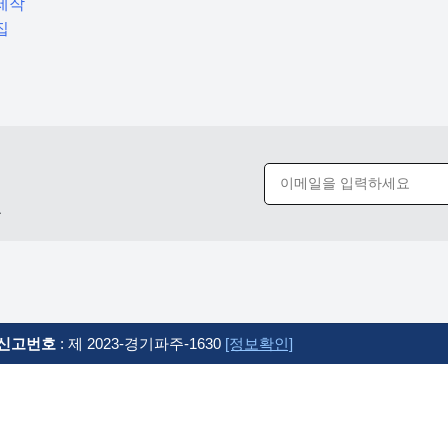
제작
집
요
신고번호
: 제 2023-경기파주-1630
[정보확인]