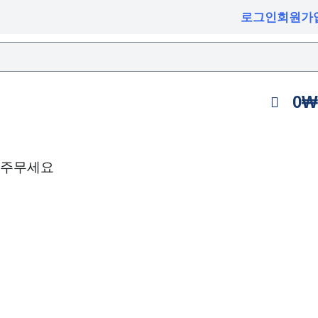
로그인
회원가
0
₩
 주무세요