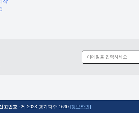
제작
집
요
신고번호
: 제 2023-경기파주-1630
[정보확인]