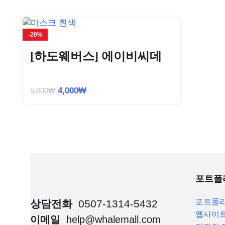
-20%
[하도웨버스] 에이비씨데
일리새부리형황사방역용
마스크 KF94 10매입
4,000
₩
5,000
₩
포트폴
포트폴
상담전화
0507-1314-5432
웹사이트
이메일
help@whalemall.com