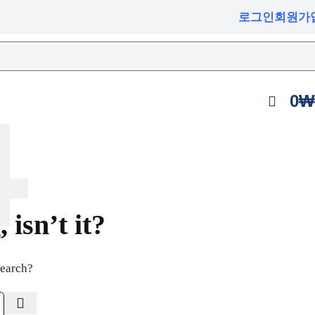
로그인
회원가
0
₩
isn’t it?
search?