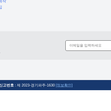
제작
집
요
신고번호
: 제 2023-경기파주-1630
[정보확인]