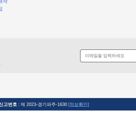
제작
집
요
신고번호
: 제 2023-경기파주-1630
[정보확인]