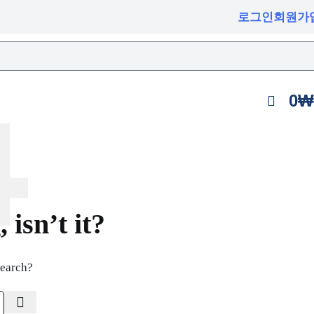
로그인
회원가
0
₩
isn’t it?
search?