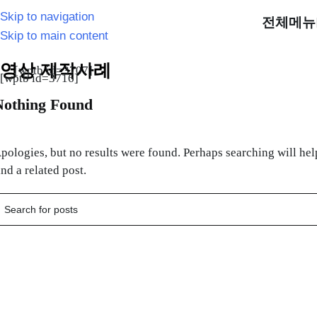
Skip to navigation
전체메뉴
Skip to main content
홈
/
포트폴리오 홈
/
영상 제작사례
영상 제작사례
[wptb id=3707]
[wptb id=3716]
Nothing Found
pologies, but no results were found. Perhaps searching will hel
ind a related post.