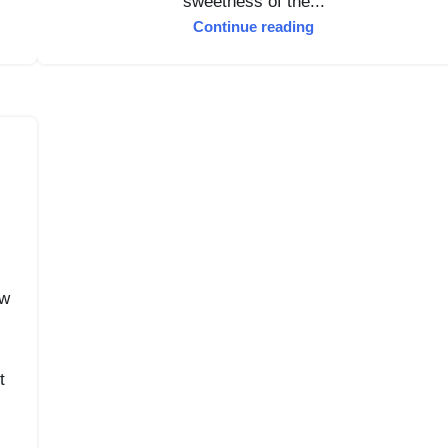
sweetness of the...
Continue reading
e
ow
t