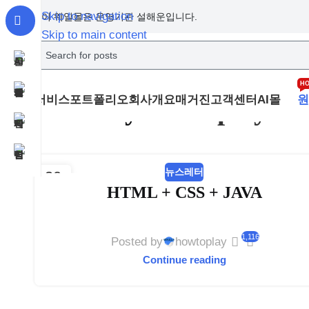
Skip to navigation
이 웨일몰은 운영기관 설해운입니다.
Skip to main content
H
서비스
포트폴리오
회사개요
매거진
고객센터
AI몰
원
Posts by
howtoplay
뉴스레터
30
HTML + CSS + JAVA
6월
1,116
Posted by
howtoplay
Continue reading