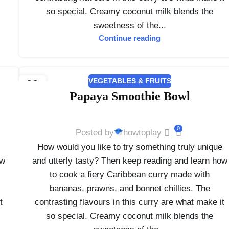
so special. Creamy coconut milk blends the
sweetness of the...
Continue reading
VEGETABLES & FRUITS
23
Papaya Smoothie Bowl
2월
0
Posted by
howtoplay
e
How would you like to try something truly unique
ow
and utterly tasty? Then keep reading and learn how
to cook a fiery Caribbean curry made with
bananas, prawns, and bonnet chillies. The
t
contrasting flavours in this curry are what make it
so special. Creamy coconut milk blends the