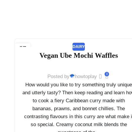
DAIRY
27
Vegan Ube Mochi Waffles
2월
0
Posted by
howtoplay
How would you like to try something truly uniqu
and utterly tasty? Then keep reading and learn h
to cook a fiery Caribbean curry made with
bananas, prawns, and bonnet chillies. The
contrasting flavours in this curry are what make i
so special. Creamy coconut milk blends the