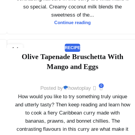
so special. Creamy coconut milk blends the
sweetness of the...
Continue reading
RECIPE
14
Olive Tapenade Bruschetta With
2월
Mango and Eggs
0
Posted by
howtoplay
How would you like to try something truly unique
and utterly tasty? Then keep reading and learn how
to cook a fiery Caribbean curry made with
bananas, prawns, and bonnet chillies. The
contrasting flavours in this curry are what make it