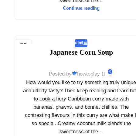
sweetness of the...
Continue reading
이벤트
03
Japanese Corn Soup
2월
0
Posted by
howtoplay
How would you like to try something truly uniqu
and utterly tasty? Then keep reading and learn h
to cook a fiery Caribbean curry made with
bananas, prawns, and bonnet chillies. The
contrasting flavours in this curry are what make i
so special. Creamy coconut milk blends the
sweetness of the...