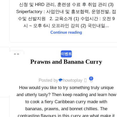
신청 및 HRD 관리, 훈련생 수료 후 취업 관리 (3)
Sniperfactory : 사업안내 및 홍보협력, 운영전발, 접
수및 선발지원 2. 교육소개 (1) 수업시간 : 오전 9
시 ~ 오후 6시 오프라인 강의 (2) 국민내일...
Continue reading
이벤트
03
Prawns and Banana Curry
5월
0
Posted by
howtoplay
How would you like to try something truly unique
and utterly tasty? Then keep reading and learn how
to cook a fiery Caribbean curry made with
bananas, prawns, and bonnet chillies. The
contrasting flavours in this curry are what make it