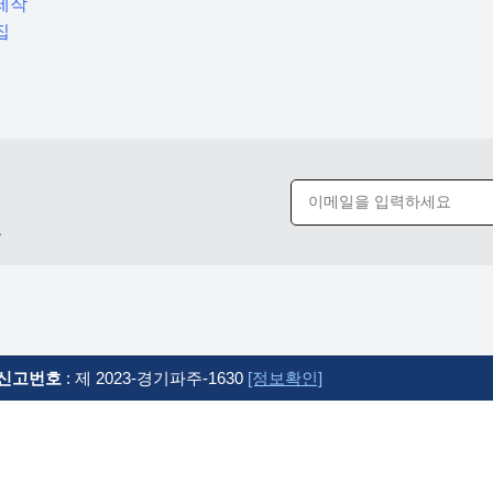
제작
집
요
신고번호
: 제 2023-경기파주-1630
[정보확인]