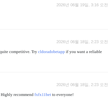
2026년 06월 19일, 3:16 오전
2026년 06월 18일, 2:23 오전
 quite competitive. Try
cldoradobetapp
if you want a reliable
2026년 06월 18일, 2:23 오전
sit. Highly recommend
fxfx11bet
to everyone!