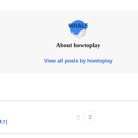
About howtoplay
View all posts by howtoplay
J후기