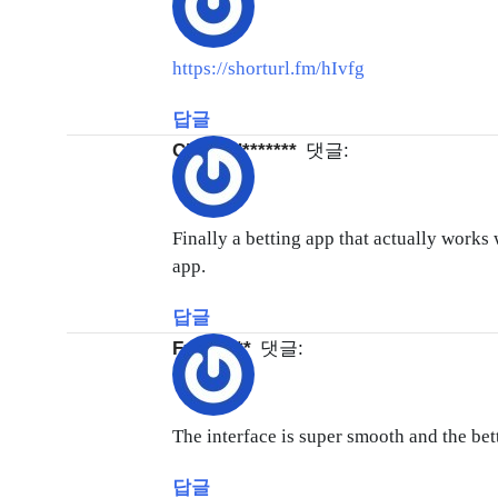
https://shorturl.fm/hIvfg
답글
cldorad*******
댓글:
Finally a betting app that actually works
app.
답글
fxfx1****
댓글:
The interface is super smooth and the bet
답글