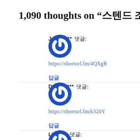
1,090 thoughts on “
스텐드 
Judit*****
댓글:
https://shorturl.fm/4QXgR
답글
Donal*****
댓글:
https://shorturl.fm/k320Y
답글
Liam***
댓글: