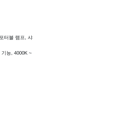
점
R포터블 램프, 샤
, 4000K ~