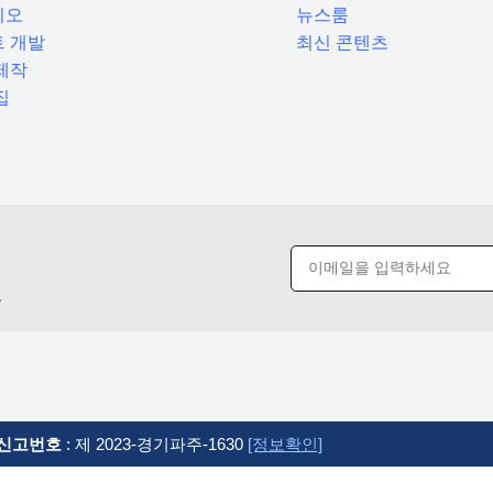
리오
뉴스룸
 개발
최신 콘텐츠
제작
집
요
신고번호
: 제 2023-경기파주-1630
[정보확인]