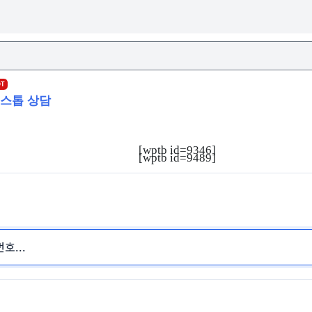
OT
스톱 상담
[wptb id=9346]
[wptb id=9489]