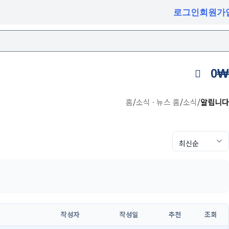
로그인
회원가
0
₩
홈
/
소식 · 뉴스 홈
/
소식
/
알립니다
작성자
작성일
추천
조회