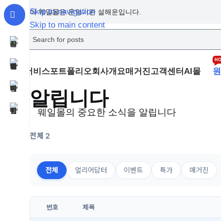
Skip to navigation
이 웨일몰은 운영기관 설해운입니다.
Skip to main content
H
서비스
포트폴리오
회사개요
매거진
고객센터
AI몰
원
알립니다
웨일몰의 중요한 소식을 알립니다
전체 2
전체
얼리어답터
이벤트
특가
매거진
번호
제목